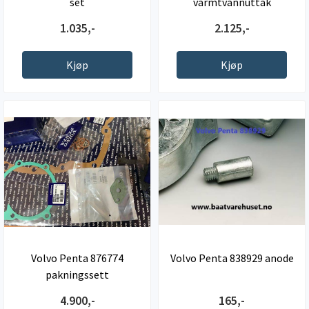
set
varmtvannuttak
1.035,-
2.125,-
Kjøp
Kjøp
Volvo Penta 876774
Volvo Penta 838929 anode
pakningssett
4.900,-
165,-