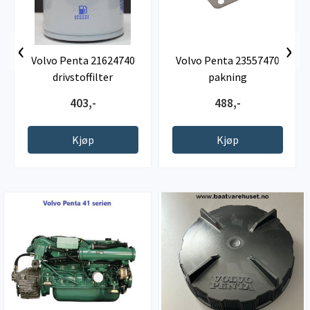
‹
›
Volvo Penta 21624740
Volvo Penta 23557470
drivstoffilter
pakning
403,-
488,-
Kjøp
Kjøp