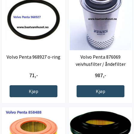
Volvo Penta 968927 o-ring
Volvo Penta 876069
veivhusfilter / åndefilter
71,-
987,-
Kjøp
Kjøp