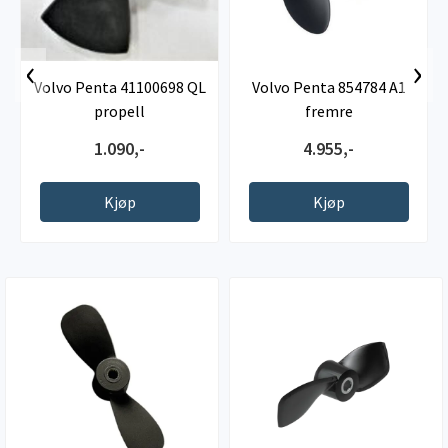
‹
›
Volvo Penta 41100698 QL
Volvo Penta 854784 A1
propell
fremre
1.090,-
4.955,-
Kjøp
Kjøp