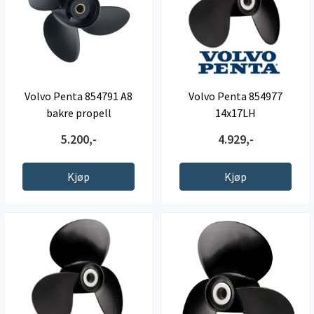
Volvo Penta 854791 A8
Volvo Penta 854977
bakre propell
14x17LH
5.200,-
4.929,-
Kjøp
Kjøp