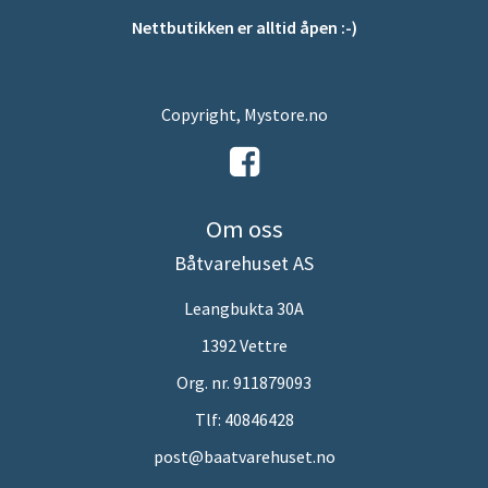
Nettbutikken er alltid åpen :-)
Copyright, Mystore.no
Om oss
Båtvarehuset AS
Leangbukta 30A
1392 Vettre
Org. nr. 911879093
Tlf:
40846428
post@baatvarehuset.no