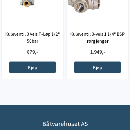
Kuleventil 3 Veis T-Løp 1/2"
Kuleventil 3-veis 1 1/4" BSP
50bar
rørgjenger
879,-
1.949,-
Kjøp
Kjøp
Båtvarehuset AS