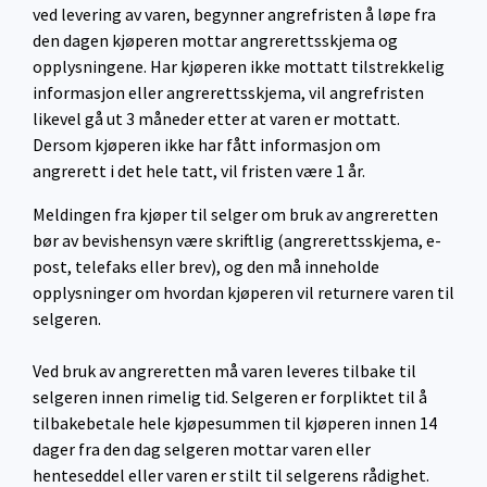
ved levering av varen, begynner angrefristen å løpe fra
den dagen kjøperen mottar angrerettsskjema og
opplysningene. Har kjøperen ikke mottatt tilstrekkelig
informasjon eller angrerettsskjema, vil angrefristen
likevel gå ut 3 måneder etter at varen er mottatt.
Dersom kjøperen ikke har fått informasjon om
angrerett i det hele tatt, vil fristen være 1 år.
Meldingen fra kjøper til selger om bruk av angreretten
bør av bevishensyn være skriftlig (angrerettsskjema, e-
post, telefaks eller brev), og den må inneholde
opplysninger om hvordan kjøperen vil returnere varen til
selgeren.
Ved bruk av angreretten må varen leveres tilbake til
selgeren innen rimelig tid. Selgeren er forpliktet til å
tilbakebetale hele kjøpesummen til kjøperen innen 14
dager fra den dag selgeren mottar varen eller
henteseddel eller varen er stilt til selgerens rådighet.