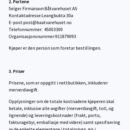
2. Partene
Selger Firmanavn:Båtvarehuset AS
Kontaktadresse:Leangbukta 30a
E-post:post@baatvarehuset.no
Telefonnummer: 45003300
Organisasjonsnummer:911879093
Kjøper er den person som foretar bestillingen.
3. Priser
Prisene, som er oppgitt i nettbutikken, inkluderer
merverdiavgift.
Opplysninger om de totale kostnadene kjøperen skal
betale, inklusive alle avgifter (merverdiavgift, toll, og
lignende) og leveringskostnader (frakt, porto,
fakturagebyr, emballasje med videre) samt spesifisering
av de enkelte elementene i totalprisen, gis i