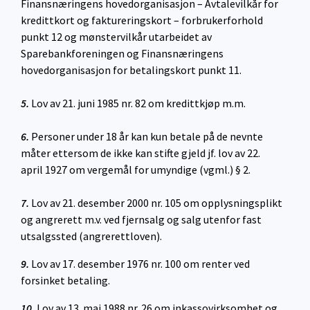
Finansnæringens hovedorganisasjon – Avtalevilkår for
kredittkort og faktureringskort – forbrukerforhold
punkt 12 og mønstervilkår utarbeidet av
Sparebankforeningen og Finansnæringens
hovedorganisasjon for betalingskort punkt 11.
5.
Lov av 21. juni 1985 nr. 82 om kredittkjøp m.m.
6.
Personer under 18 år kan kun betale på de nevnte
måter ettersom de ikke kan stifte gjeld jf. lov av 22.
april 1927 om vergemål for umyndige (vgml.) § 2.
7.
Lov av 21. desember 2000 nr. 105 om opplysningsplikt
og angrerett m.v. ved fjernsalg og salg utenfor fast
utsalgssted (angrerettloven).
9.
Lov av 17. desember 1976 nr. 100 om renter ved
forsinket betaling.
10.
Lov av 13. mai 1988 nr. 26 om inkassovirksomhet og