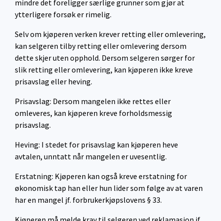
mindre det foreligger særlige grunner som gjør at
ytterligere forsøk er rimelig.
Selv om kjøperen verken krever retting eller omlevering,
kan selgeren tilby retting eller omlevering dersom
dette skjer uten opphold. Dersom selgeren sørger for
slik retting eller omlevering, kan kjøperen ikke kreve
prisavslag eller heving.
Prisavslag: Dersom mangelen ikke rettes eller
omleveres, kan kjøperen kreve forholdsmessig
prisavslag.
Heving: I stedet for prisavslag kan kjøperen heve
avtalen, unntatt når mangelen er uvesentlig.
Erstatning: Kjøperen kan også kreve erstatning for
økonomisk tap han eller hun lider som følge av at varen
har en mangel jf. forbrukerkjøpslovens § 33.
Kjøperen må melde krav til selgeren ved reklamasjon jf