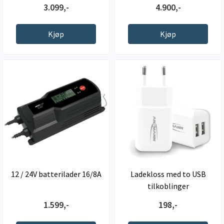
3.099,-
4.900,-
Kjøp
Kjøp
12 / 24V batterilader 16/8A
Ladekloss med to USB
tilkoblinger
1.599,-
198,-