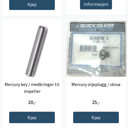
Informasjon
Kjøp
Mercury key / medbringer til
Mercury oljeplugg / skrue
impeller
20,-
25,-
Kjøp
Kjøp