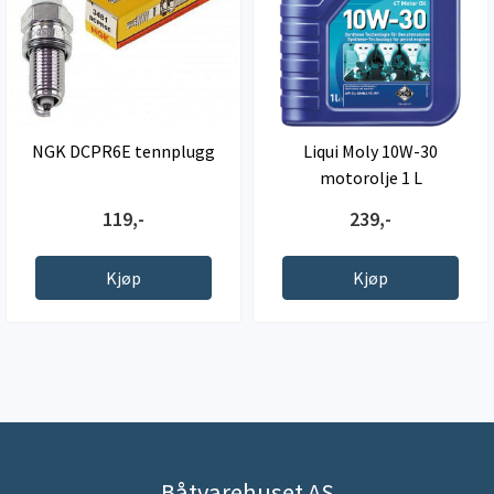
NGK DCPR6E tennplugg
Liqui Moly 10W-30
motorolje 1 L
119,-
239,-
Kjøp
Kjøp
Båtvarehuset AS