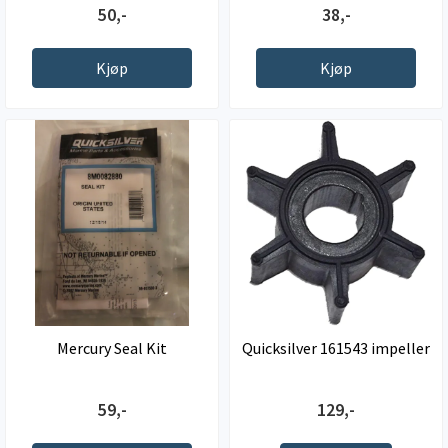
50,-
38,-
Kjøp
Kjøp
Mercury Seal Kit
Quicksilver 161543 impeller
59,-
129,-