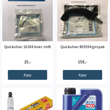
Quicksilver 16184 lever-shift
Quicksilver 803594 girspak
25,-
158,-
Kjøp
Kjøp