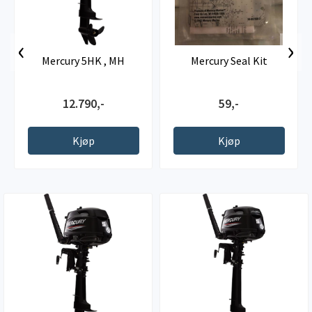
‹
›
Mercury 5HK , MH
Mercury Seal Kit
12.790,-
59,-
Kjøp
Kjøp