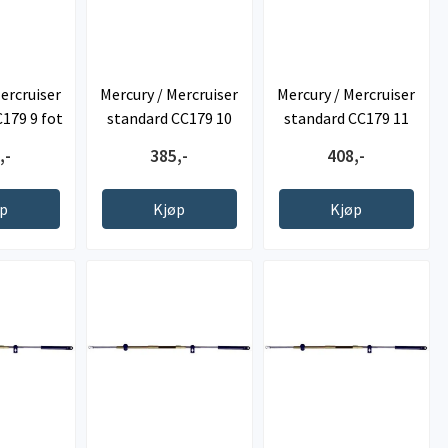
ercruiser
Mercury / Mercruiser
Mercury / Mercruiser
179 9 fot
standard CC179 10
standard CC179 11
fot
fot
,-
385,-
408,-
øp
Kjøp
Kjøp