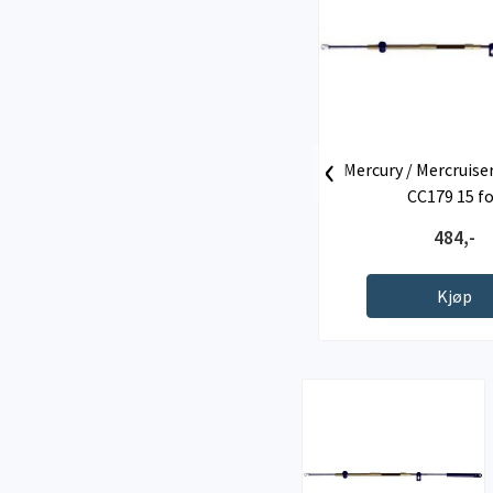
‹
Mercury / Mercruise
CC179 15 f
484,-
Kjøp