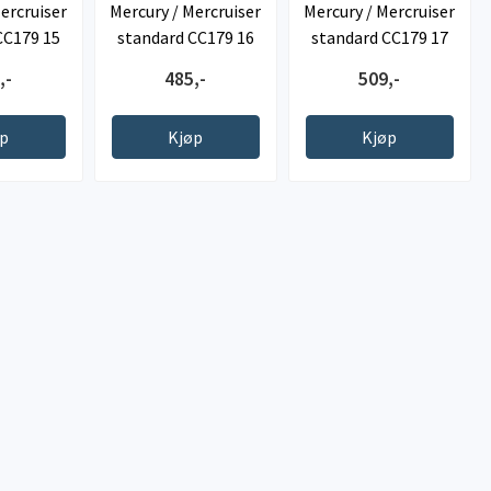
ercruiser
Mercury / Mercruiser
Mercury / Mercruiser
CC179 15
standard CC179 16
standard CC179 17
t
fot
fot
,-
485,-
509,-
øp
Kjøp
Kjøp