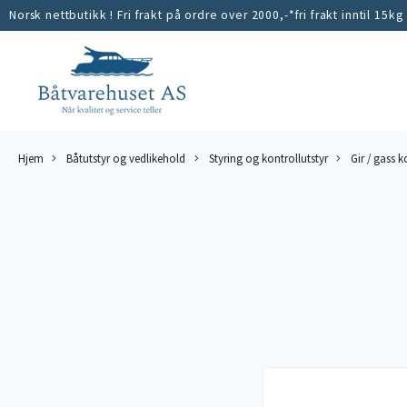
Norsk nettbutikk ! Fri frakt på ordre over 2000,-*fri frakt inntil 15kg
Hjem
Båtutstyr og vedlikehold
Styring og kontrollutstyr
Gir / gass k