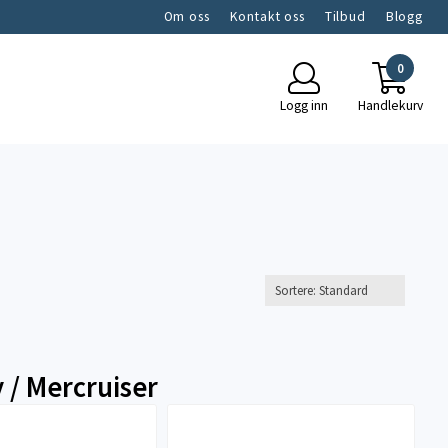
Om oss
Kontakt oss
Tilbud
Blogg
0
Logg inn
Handlekurv
 / Mercruiser