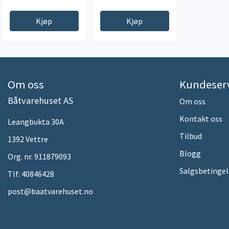
Kjøp
Kjøp
Om oss
Kundeser
Båtvarehuset AS
Om oss
Kontakt oss
Leangbukta 30A
Tilbud
1392 Vettre
Blogg
Org. nr. 911879093
Salgsbetingel
Tlf:
40846428
post@baatvarehuset.no