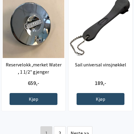
Reservelokk ,merket Water
Sail universal vinsjnøkkel
, 1 1/2" gjenger
659,-
189,-
Kjøp
Kjøp
1
2
Neste >>