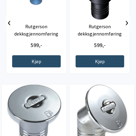
‹
›
Rutgerson
Rutgerson
dekksgjennomføring
dekksgjennomføring
vann, 38mm
Waste, 38mm
599,-
599,-
Kjøp
Kjøp