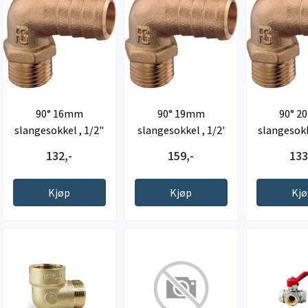
90° 16mm
90° 19mm
90° 
slangesokkel , 1/2"
slangesokkel , 1/2'
slangesokk
BSP rørgjenger
BSP rørgjenger
BSP rørg
132,-
159,-
133
Kjøp
Kjøp
Kj