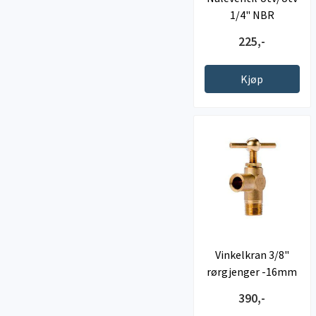
1/4" NBR
225,-
Kjøp
Vinkelkran 3/8"
rørgjenger -16mm
slangesokkel
390,-