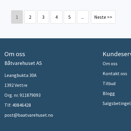
1
2
3
4
5
...
Neste >>
Om oss
Kundeser
Båtvarehuset AS
Om oss
Kontakt oss
Leangbukta 30A
Tilbud
1392 Vettre
Blogg
Org. nr. 911879093
Salgsbetingel
Tlf:
40846428
post@baatvarehuset.no