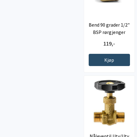
Bend 90 grader 1/2"
BSP rørgjenger
innvendig/ ...
119,-
Kjøp
Nåleventil Utv/Utv