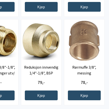
øp
Kjøp
Kjøp
/8"-1/8",
Reduksjon innvendig
Rørmuffe 3/8",
nger utv/
1/4"-1/8", BSP
messing
v
rørgjenger
-
79,-
78,-
øp
Kjøp
Kjøp