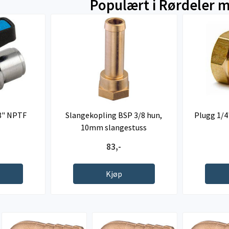
Populært i
Rørdeler m
/8" NPTF
Slangekopling BSP 3/8 hun,
Plugg 1/4
10mm slangestuss
83,-
Kjøp