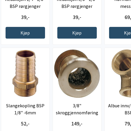
BSP rørgjenger
BSP rørgjenger
mess
utv/inn
39,-
39,-
69,
Kjøp
Kjøp
Kj
Slangekopling BSP
3/8"
Albue innv/
1/8" -6mm
skroggjennomføring
BS
slangestuss
messing
52,-
149,-
79,