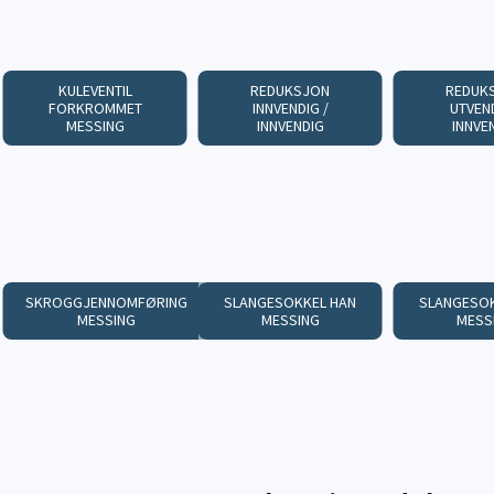
KULEVENTIL
REDUKSJON
REDUK
FORKROMMET
INNVENDIG /
UTVEND
MESSING
INNVENDIG
INNVE
SKROGGJENNOMFØRING
SLANGESOKKEL HAN
SLANGESOK
MESSING
MESSING
MESS