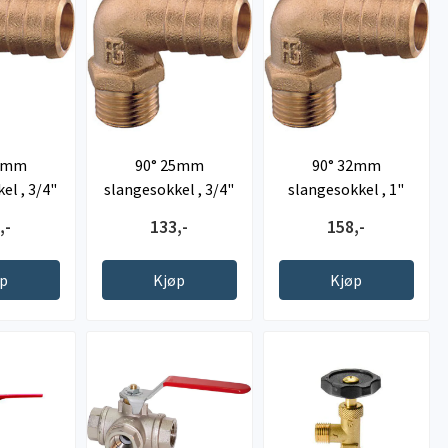
20mm
90° 25mm
90° 32mm
el , 3/4"
slangesokkel , 3/4"
slangesokkel , 1"
jenger
BSP rørgjenger
BSP rørgjenger
,-
133,-
158,-
øp
Kjøp
Kjøp