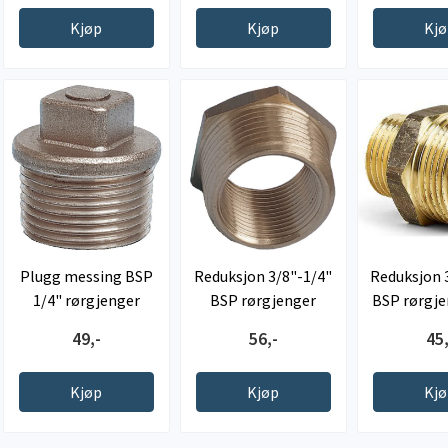
Kjøp
Kjøp
Kj
Plugg messing BSP
Reduksjon 3/8"-1/4"
Reduksjon 3
1/4" rørgjenger
BSP rørgjenger
BSP rørgje
ut
49,-
56,-
45,
Kjøp
Kjøp
Kj