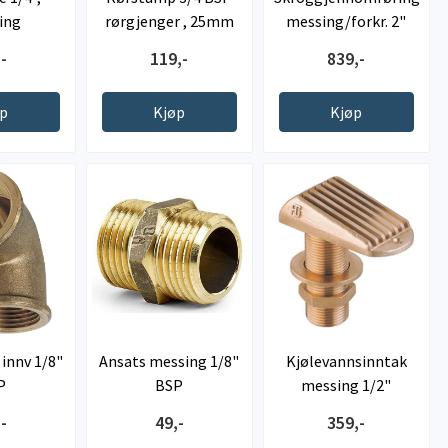
ing
rørgjenger , 25mm
messing/forkr. 2"
slangesokkel
-
119,-
839,-
øp
Kjøp
Kjøp
 innv 1/8"
Ansats messing 1/8"
Kjølevannsinntak
P
BSP
messing 1/2"
-
49,-
359,-