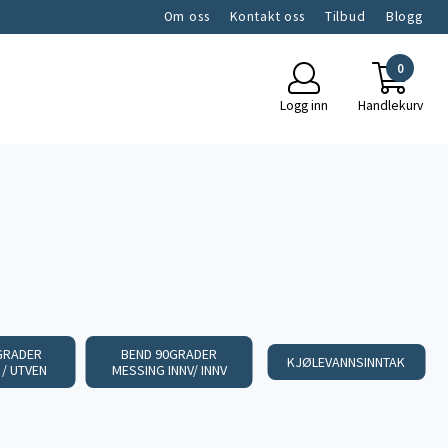
Om oss
Kontakt oss
Tilbud
Blogg
0
Logg inn
Handlekurv
GRADER
BEND 90GRADER
KJØLEVANNSINNTAK
 / UTVEN
MESSING INNV/ INNV