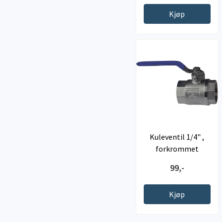
Kjøp
Kuleventil 1/4" ,
forkrommet
99,-
Kjøp