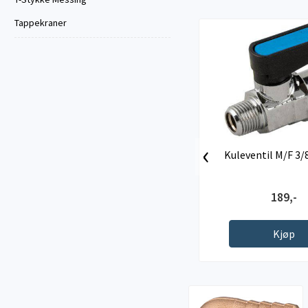
Tappekraner
‹
Kuleventil M/F 3
189,-
Kjøp