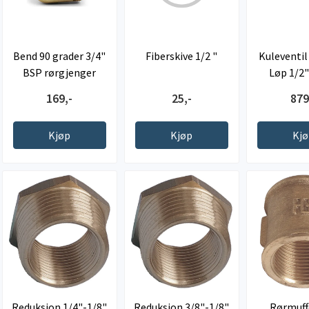
Bend 90 grader 3/4"
Fiberskive 1/2 "
Kuleventil 
BSP rørgjenger
Løp 1/2"
innvendig/ ...
169,-
25,-
879
Kjøp
Kjøp
Kj
Reduksjon 1/4"-1/8"
Reduksjon 3/8"-1/8"
Rørmuffe