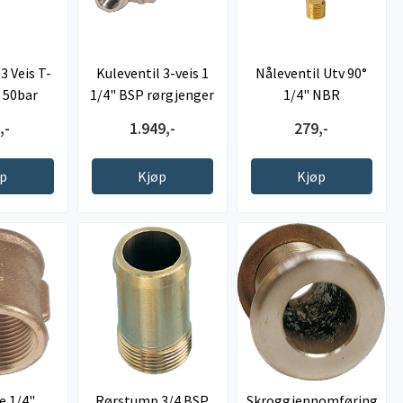
3 Veis T-
Kuleventil 3-veis 1
Nåleventil Utv 90°
 50bar
1/4" BSP rørgjenger
1/4" NBR
,-
1.949,-
279,-
øp
Kjøp
Kjøp
 1/4",
Rørstump 3/4 BSP
Skroggjennomføring