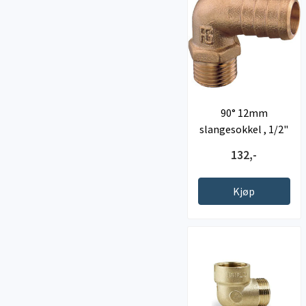
90° 12mm
slangesokkel , 1/2"
BSP rørgjenger
132,-
Kjøp