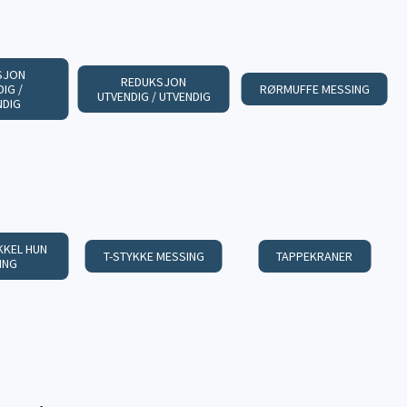
SJON
REDUKSJON
IG /
RØRMUFFE MESSING
UTVENDIG / UTVENDIG
NDIG
KEL HUN
T-STYKKE MESSING
TAPPEKRANER
ING