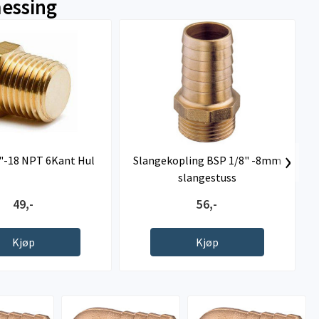
essing
›
"-18 NPT 6Kant Hul
Slangekopling BSP 1/8" -8mm
slangestuss
49,-
56,-
Kjøp
Kjøp