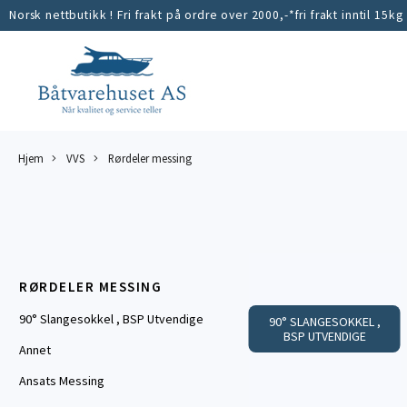
Norsk nettbutikk ! Fri frakt på ordre over 2000,-*fri frakt inntil 15kg
Hjem
VVS
Rørdeler messing
RØRDELER MESSING
90° Slangesokkel , BSP Utvendige
90° SLANGESOKKEL ,
BSP UTVENDIGE
Annet
Ansats Messing