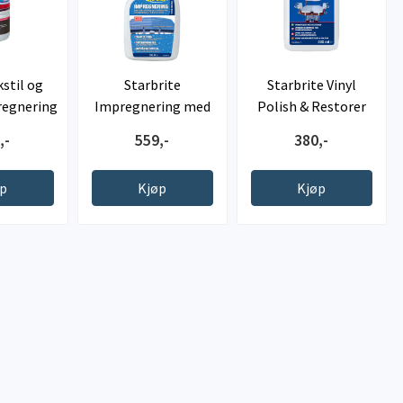
kstil og
Starbrite
Starbrite Vinyl
regnering
Impregnering med
Polish & Restorer
PTEF
,-
559,-
380,-
øp
Kjøp
Kjøp