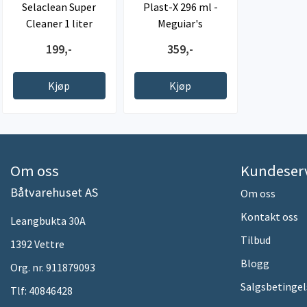
Selaclean Super
Plast-X 296 ml -
Cleaner 1 liter
Meguiar's
199,-
359,-
Kjøp
Kjøp
Om oss
Kundeser
Båtvarehuset AS
Om oss
Kontakt oss
Leangbukta 30A
Tilbud
1392 Vettre
Blogg
Org. nr. 911879093
Salgsbetingel
Tlf:
40846428