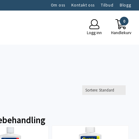
Om oss
Kontakt oss
Tilbud
Blogg
0
Logg inn
Handlekurv
jebehandling