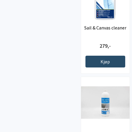
Sail & Canvas cleaner
279,-
Kjøp