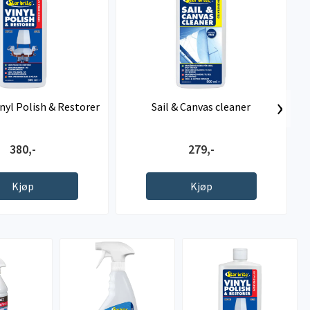
›
inyl Polish & Restorer
Sail & Canvas cleaner
380,-
279,-
Kjøp
Kjøp