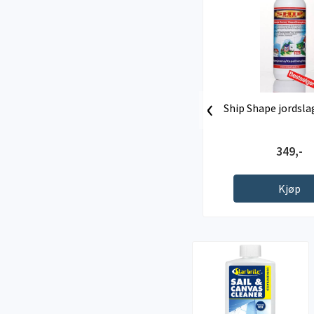
‹
Ship Shape jordsla
349,-
Kjøp