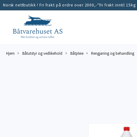
Norsk nettbutikk ! Fri frakt på ordre over 2000,-*fri frakt inntil 15kg
Hjem
Båtutstyr og vedlikehold
Båtpleie
Rengjøring og behandling