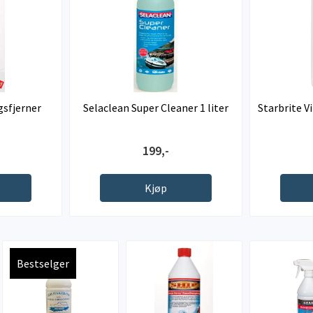
gsfjerner
Selaclean Super Cleaner 1 liter
Starbrite V
199,-
Kjøp
Bestselger