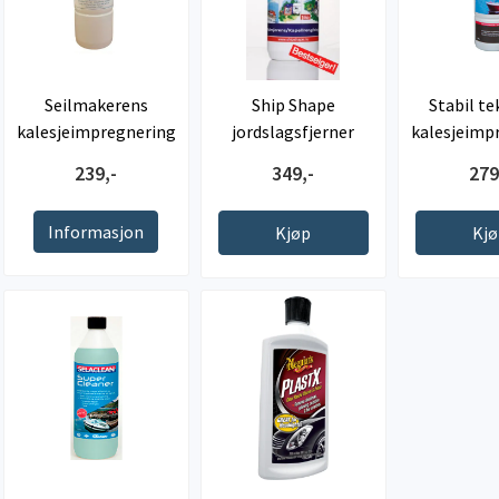
Seilmakerens
Ship Shape
Stabil te
kalesjeimpregnering
jordslagsfjerner
kalesjeimp
239,-
349,-
279
Informasjon
Kjøp
Kj