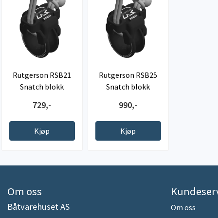
Rutgerson RSB21
Rutgerson RSB25
Snatch blokk
Snatch blokk
729,-
990,-
Kjøp
Kjøp
Om oss
Kundeser
Båtvarehuset AS
Om oss