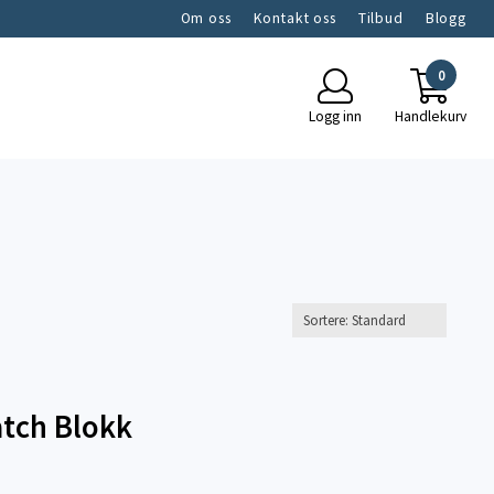
Om oss
Kontakt oss
Tilbud
Blogg
0
Logg inn
Handlekurv
tch Blokk