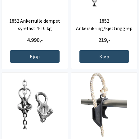
1852 Ankerrulle dempet
1852
syrefast 4-10 kg
Ankersikring/kjettinggrep
6-8mm
4.990,-
219,-
Kjøp
Kjøp