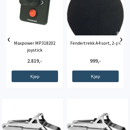
‹
›
Maxpower MP318202
Fendertrekk A4 sort, 2-pk
joystick
2.819,-
999,-
Kjøp
Kjøp