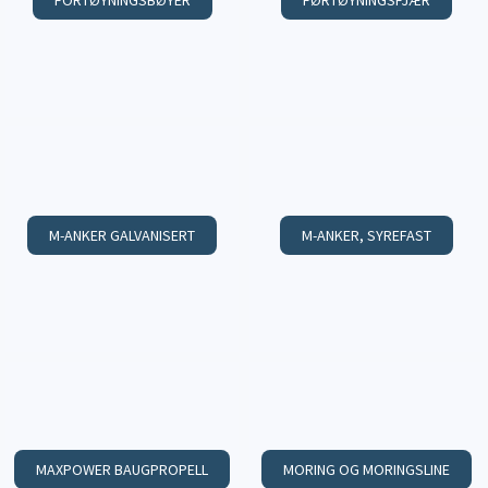
FORTØYNINGSBØYER
FØRTØYNINGSFJÆR
M-ANKER GALVANISERT
M-ANKER, SYREFAST
MAXPOWER BAUGPROPELL
MORING OG MORINGSLINE