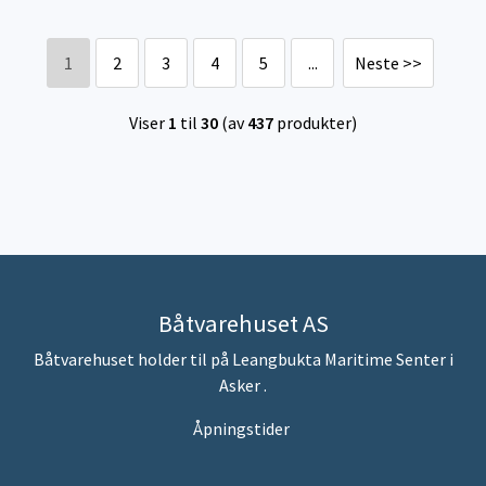
1
2
3
4
5
...
Neste >>
Viser
1
til
30
(av
437
produkter)
Båtvarehuset AS
Båtvarehuset holder til på Leangbukta Maritime Senter i
Asker .
Åpningstider