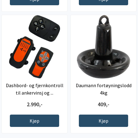
Dashbord- og fjernkontroll
Daumann fortøyningslodd
til ankervinsj og ...
4kg
2.990,-
409,-
Kjøp
Kjøp