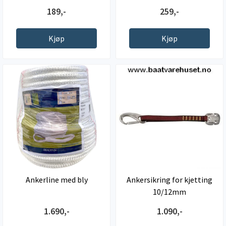
189,-
259,-
Kjøp
Kjøp
Ankerline med bly
Ankersikring for kjetting
10/12mm
1.690,-
1.090,-