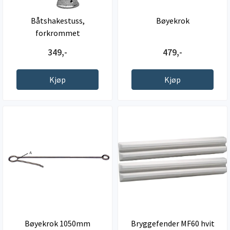
Båtshakestuss,
Bøyekrok
forkrommet
349,-
479,-
Kjøp
Kjøp
Bøyekrok 1050mm
Bryggefender MF60 hvit