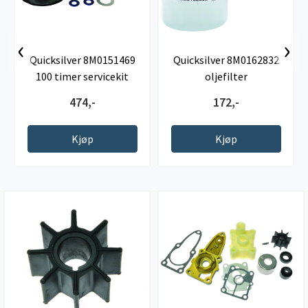
‹
›
Quicksilver 8M0151469
Quicksilver 8M0162832
100 timer servicekit
oljefilter
474,-
172,-
Kjøp
Kjøp