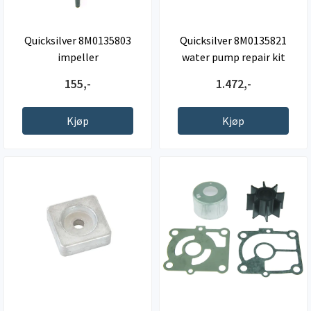
Quicksilver 8M0135803
Quicksilver 8M0135821
impeller
water pump repair kit
155,-
1.472,-
Kjøp
Kjøp