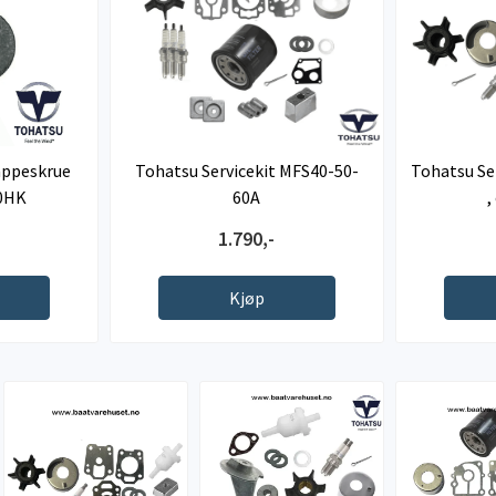
appeskrue
Tohatsu Servicekit MFS40-50-
Tohatsu Se
40HK
60A
,
1.790,-
Kjøp