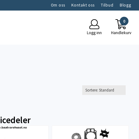
Om oss
Kontakt oss
Tilbud
Blogg
0
Logg inn
Handlekurv
icedeler