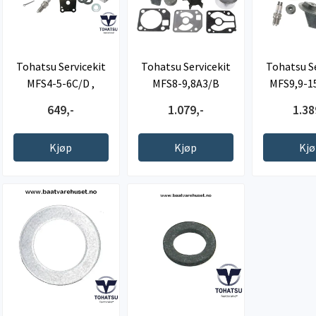
Tohatsu Servicekit
Tohatsu Servicekit
Tohatsu Se
MFS4-5-6C/D ,
MFS8-9,8A3/B
MFS9,9-1
originaldel
649,-
1.079,-
1.38
Kjøp
Kjøp
Kj