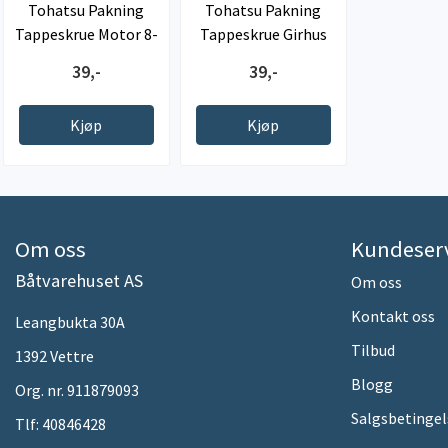
Tohatsu Pakning
Tohatsu Pakning
Tappeskrue Motor 8-
Tappeskrue Girhus
140hk
2,5-140HK
39,-
39,-
Kjøp
Kjøp
Om oss
Kundeser
Båtvarehuset AS
Om oss
Kontakt oss
Leangbukta 30A
Tilbud
1392 Vettre
Blogg
Org. nr. 911879093
Salgsbetingel
Tlf:
40846428