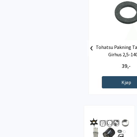
‹
Tohatsu Pakning T
Girhus 2,5-1
39,-
Kjøp