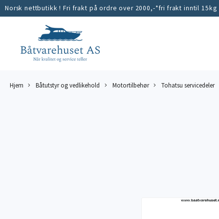
Norsk nettbutikk ! Fri frakt på ordre over 2000,-*fri frakt inntil 15kg
Hjem
Båtutstyr og vedlikehold
Motortilbehør
Tohatsu servicedeler