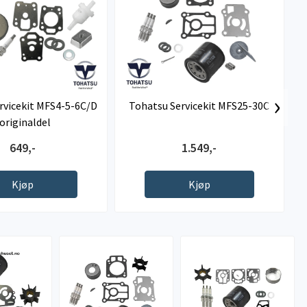
›
rvicekit MFS4-5-6C/D
Tohatsu Servicekit MFS25-30C
 originaldel
649,-
1.549,-
Kjøp
Kjøp