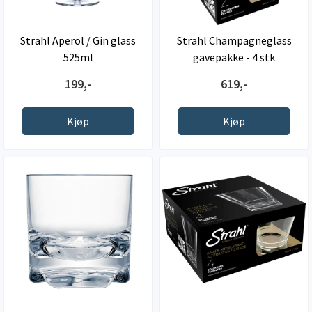
Strahl Aperol / Gin glass
Strahl Champagneglass
525ml
gavepakke - 4 stk
199,-
619,-
Kjøp
Kjøp