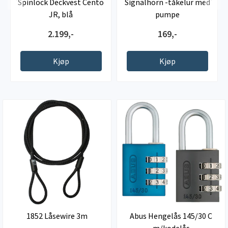
Spinlock Deckvest Cento
Signalhorn -tåkelur med
JR, blå
pumpe
2.199,-
169,-
Kjøp
Kjøp
1852 Låsewire 3m
Abus Hengelås 145/30 C
m/kodelås