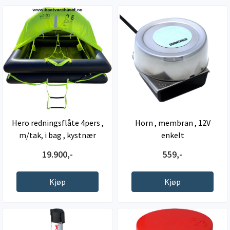
Hero redningsflåte 4pers ,
Horn , membran , 12V
m/tak, i bag , kystnær
enkelt
19.900,-
559,-
Kjøp
Kjøp