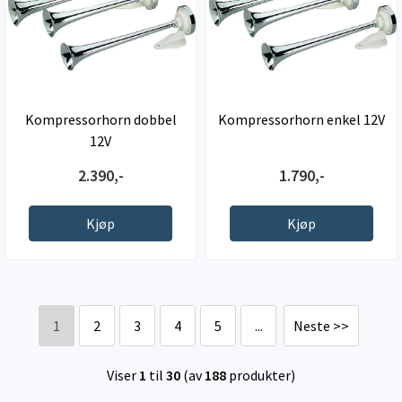
Kompressorhorn dobbel
Kompressorhorn enkel 12V
12V
2.390,-
1.790,-
Kjøp
Kjøp
1
2
3
4
5
...
Neste >>
Viser
1
til
30
(av
188
produkter)