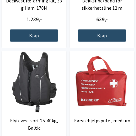
Deckvest Re-arming kit, 33
Dekksline/bånd for
g Ham. 170N
sikkerhetsline 12 m
1.239,-
639,-
Kjøp
Kjøp
Flytevest sort 25-40kg,
Førstehjelpspute , medium
Baltic