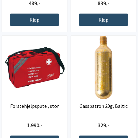
489,-
839,-
Kjøp
Kjøp
Førstehjelpspute , stor
Gasspatron 20g, Baltic
1.990,-
329,-