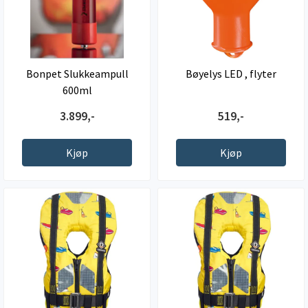
Bonpet Slukkeampull
Bøyelys LED , flyter
600ml
3.899,-
519,-
Kjøp
Kjøp