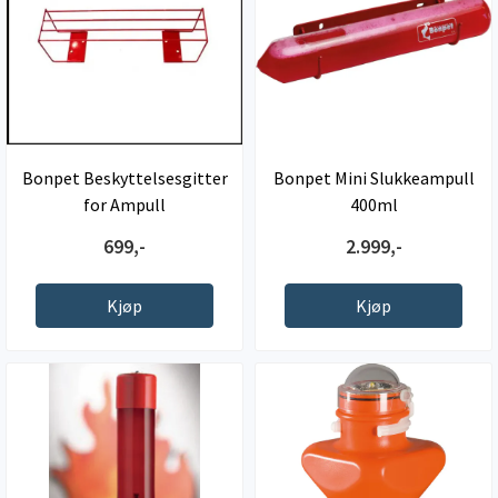
Bonpet Beskyttelsesgitter
Bonpet Mini Slukkeampull
for Ampull
400ml
699,-
2.999,-
Kjøp
Kjøp