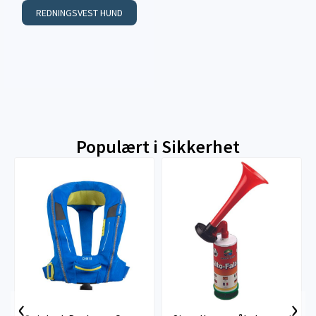
REDNINGSVEST HUND
Populært i
Sikkerhet
‹
›