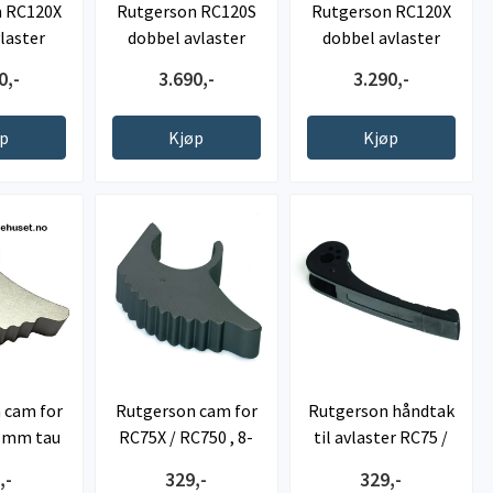
n RC120X
Rutgerson RC120S
Rutgerson RC120X
laster
dobbel avlaster
dobbel avlaster
0,-
3.690,-
3.290,-
øp
Kjøp
Kjøp
 cam for
Rutgerson cam for
Rutgerson håndtak
8mm tau
RC75X / RC750 , 8-
til avlaster RC75 /
12mm tau
RC750
,-
329,-
329,-