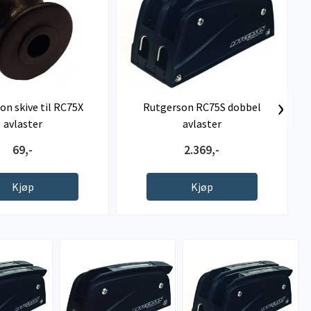
›
on skive til RC75X
Rutgerson RC75S dobbel
avlaster
avlaster
69,-
2.369,-
Kjøp
Kjøp