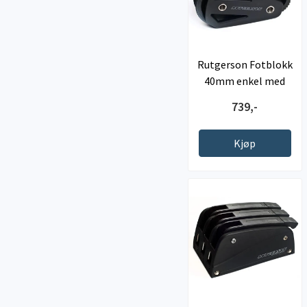
Rutgerson Fotblokk
40mm enkel med
avlaster
739,-
Kjøp