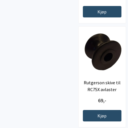
Kjøp
Rutgerson skive til
RC75X avlaster
69,-
Kjøp