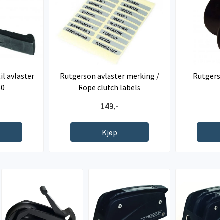
l avlaster
Rutgerson avlaster merking /
Rutgers
50
Rope clutch labels
149,-
Kjøp