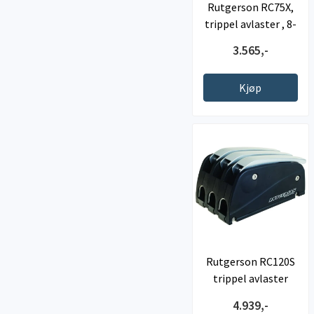
Rutgerson RC75X,
trippel avlaster , 8-
12mm
3.565,-
Kjøp
Rutgerson RC120S
trippel avlaster
4.939,-