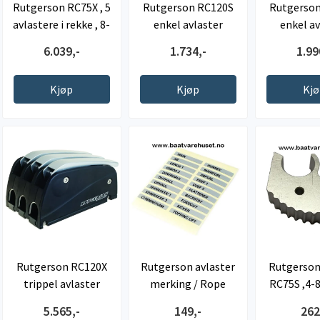
Rutgerson RC75X , 5
Rutgerson RC120S
Rutgerso
avlastere i rekke , 8-
enkel avlaster
enkel av
12mm
6.039,-
1.734,-
1.99
Kjøp
Kjøp
Kj
Rutgerson RC120X
Rutgerson avlaster
Rutgerson
trippel avlaster
merking / Rope
RC75S ,4-
clutch labels
5.565,-
149,-
262