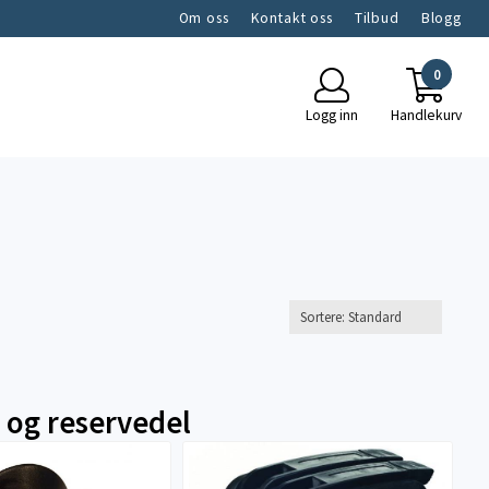
Om oss
Kontakt oss
Tilbud
Blogg
0
Logg inn
Handlekurv
 og reservedel