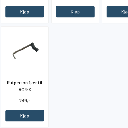
Kjøp
Kjøp
Kj
Rutgerson fjær til
RC75X
249,-
Kjøp