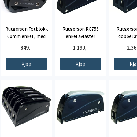
Rutgerson Fotblokk
Rutgerson RC75S
Rutgerso
60mm enkel , med
enkel avlaster
dobbel a
avlaster
849,-
1.190,-
2.36
Kjøp
Kjøp
Kj