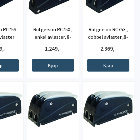
n RC75S
Rutgerson RC75X ,
Rutgerson RC75X ,
vlaster
enkel avlaster, 8-
dobbel avlaster ,8-
12mm
12mm
9,-
1.249,-
2.369,-
øp
Kjøp
Kjøp