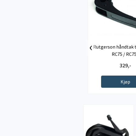
‹
Rutgerson håndtak ti
RC75 / RC7
329,-
Kjøp