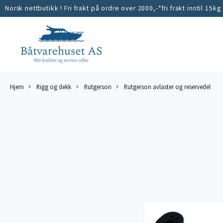
Norsk nettbutikk ! Fri frakt på ordre over 2000,-*fri frakt inntil 15kg
Hjem
Rigg og dekk
Rutgerson
Rutgerson avlaster og reservedel