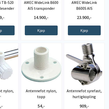
 TB-520
AMEC WideLink B600
AMEC WideLink
lesender
AIS transponder
B600S AIS
transponder
9,-
14.900,-
23.900,-
øp
Kjøp
Kjøp
t nylon,
Antennefot nylon,
Antennefot syrefast,
r
topp
hurtigkopling
justerbar ...
,-
54,-
909,-