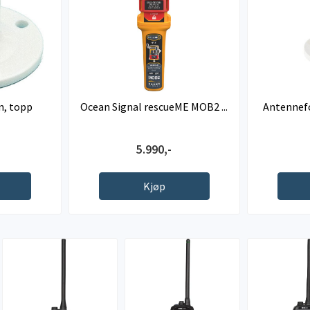
n, topp
Ocean Signal rescueME MOB2 ...
Antennefo
5.990,-
Kjøp