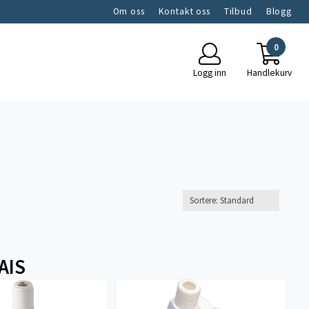
Om oss
Kontakt oss
Tilbud
Blogg
0
Logg inn
Handlekurv
AIS