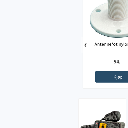
‹
Antennefot nylo
54,-
Kjøp