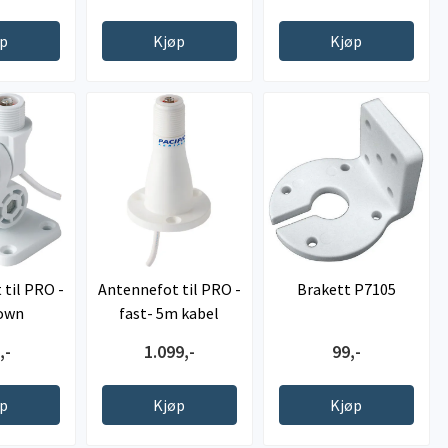
øp
Kjøp
Kjøp
til PRO -
Antennefot til PRO -
Brakett P7105
down
fast- 5m kabel
,-
1.099,-
99,-
øp
Kjøp
Kjøp