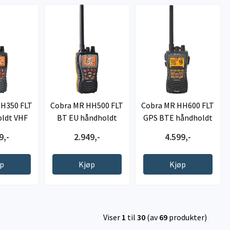
HH350 FLT
Cobra MR HH500 FLT
Cobra MR HH600 FLT
ldt VHF
BT EU håndholdt
GPS BTE håndholdt
VHF
VHF
9,-
2.949,-
4.599,-
øp
Kjøp
Kjøp
Viser
1
til
30
(av
69
produkter)