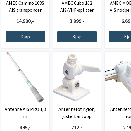
AMEC Camino 108S
AMEC Cubo 162
AMEC MOB
AIS transponder
AIS/VHF-splitter
AIS nødpei
m/splitter
14.900,-
3.999,-
6.69
Kjøp
Kjøp
Kj
Antenne AIS PRO 1,8
Antennefot nylon,
Antennefo
m
justerbar topp
rø
899,-
212,-
279