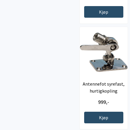
Kjøp
Antennefot syrefast,
hurtigkopling
justerbar ...
999,-
Kjøp