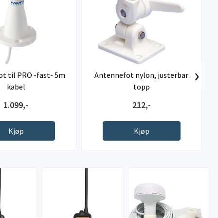
›
t til PRO -fast- 5m
Antennefot nylon, justerbar
kabel
topp
1.099,-
212,-
Kjøp
Kjøp