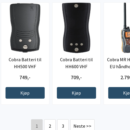
Cobra Batteri til
Cobra Batteri til
Cobra MR 
HH500 VHF
HH600 VHF
EU håndho
749,-
709,-
2.79
Kjøp
Kjøp
Kj
1
2
3
Neste >>