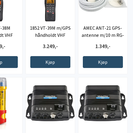
T-38M
1852 VT-39M m/GPS
AMEC ANT-21 GPS-
dt VHF
håndholdt VHF
antenne m/10 m RG-
58 kabel
9,-
3.249,-
1.349,-
øp
Kjøp
Kjøp