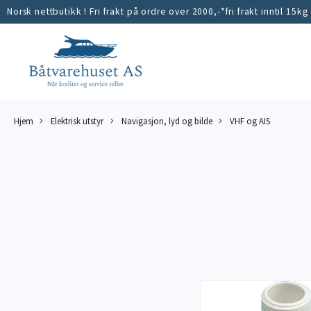
Norsk nettbutikk ! Fri frakt på ordre over 2000,-*fri frakt inntil 15kg
Hjem
Elektrisk utstyr
Navigasjon, lyd og bilde
VHF og AIS