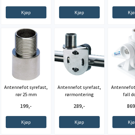
Kjøp
Kjøp
Kj
Antennefot syrefast,
Antennefot syrefast,
Antennefot 
rør 25 mm
rørmontering
fall 
199,-
289,-
869
Kjøp
Kjøp
Kj