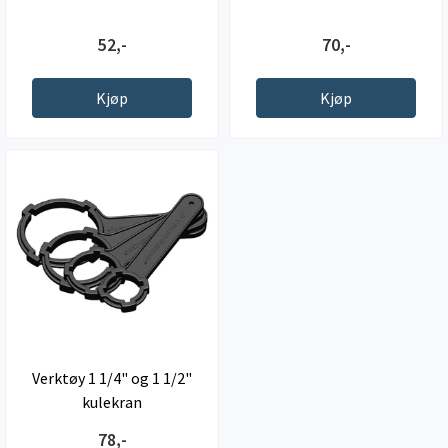
52,-
70,-
Kjøp
Kjøp
Verktøy 1 1/4" og 1 1/2"
kulekran
78,-