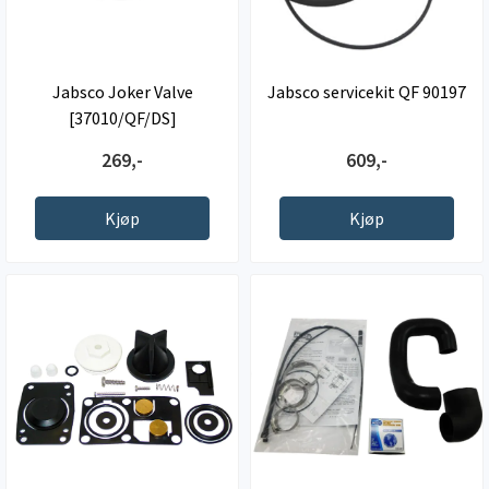
Jabsco Joker Valve
Jabsco servicekit QF 90197
[37010/QF/DS]
269,-
609,-
Kjøp
Kjøp