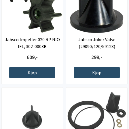
Jabsco Impeller 020 RP NIO
Jabsco Joker Valve
IFL, 302-0003B
(29090/120/59128)
609,-
299,-
Kjøp
Kjøp