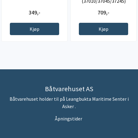
(37010/37045/37245)
349,-
709,-
Kjøp
Kjøp
Båtvarehuset AS
Båtvarehuset holder til på Leangbukta Maritime Senter i
Asker .
Åpningstider