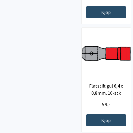
Kjøp
Flatstift gul 6,4 x
0,8mm, 10-stk
59,-
Kjøp