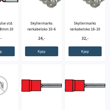
ylse std.
Skyllermarks
Skyllermarks
0.8mm 10
rørkabelsko 10-6
rørkabelsko 16-10
.
-
24,-
32,-
øp
Kjøp
Kjøp