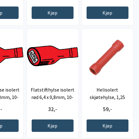
øp
Kjøp
Kjøp
se isolert
Flatstifthylse isolert
Helisolert
,8mm, 10-
rød 6,4 x 0,8mm, 10-
skjøtehylse, 1,25
k
stk
mm2, rød, 10-pk
-
32,-
59,-
øp
Kjøp
Kjøp