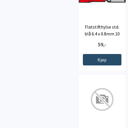
Flatstifthylse std.
blå 6.4 x 0.8mm 10
stk.
59,-
Kjøp