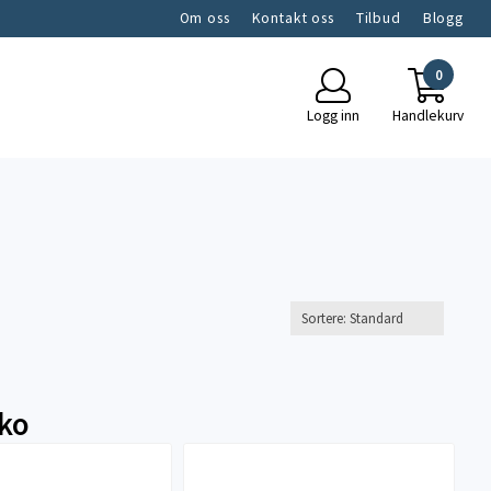
Om oss
Kontakt oss
Tilbud
Blogg
0
Logg inn
Handlekurv
ko