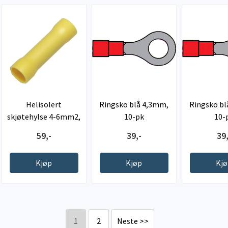
Helisolert
Ringsko blå 4,3mm,
Ringsko bl
skjøtehylse 4-6mm2,
10-pk
10-
gul, 10-pk
59,-
39,-
39,
Kjøp
Kjøp
Kj
1
2
Neste >>