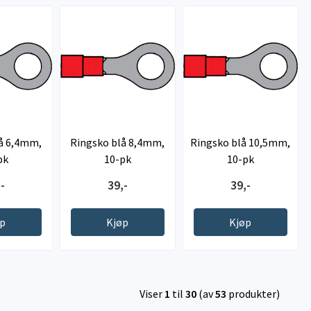
å 6,4mm,
Ringsko blå 8,4mm,
Ringsko blå 10,5mm,
pk
10-pk
10-pk
-
39,-
39,-
øp
Kjøp
Kjøp
Viser
1
til
30
(av
53
produkter)