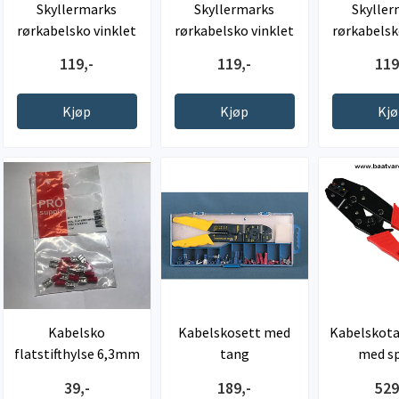
Skyllermarks
Skyllermarks
Skyller
rørkabelsko vinklet
rørkabelsko vinklet
rørkabelsk
45˚ , ...
90˚ , 70-8
90˚ , 
119,-
119,-
119
Kjøp
Kjøp
Kj
Kabelsko
Kabelskosett med
Kabelskotan
flatstifthylse 6,3mm
tang
med sp
,rød
39,-
189,-
529