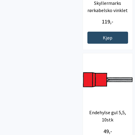
Skyllermarks
rørkabelsko vinklet
45˚ , 70-8
119,-
Kjøp
Endehylse gul 5,5,
10stk
49,-