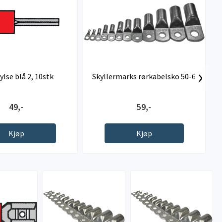
›
lse blå 2, 10stk
Skyllermarks rørkabelsko 50-6
49,-
59,-
Kjøp
Kjøp