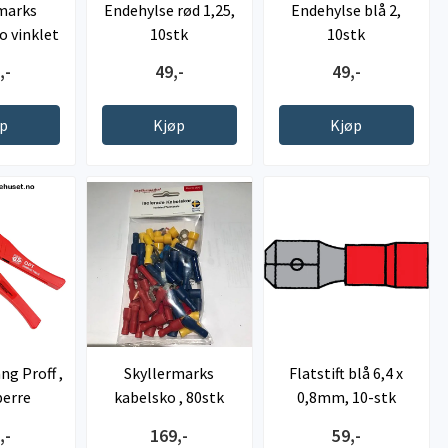
marks
Endehylse rød 1,25,
Endehylse blå 2,
o vinklet
10stk
10stk
...
,-
49,-
49,-
øp
Kjøp
Kjøp
g Proff ,
Skyllermarks
Flatstift blå 6,4 x
erre
kabelsko , 80stk
0,8mm, 10-stk
diverse str
,-
169,-
59,-