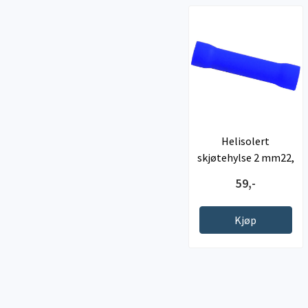
Helisolert
skjøtehylse 2 mm22,
blå, 10-pk
59,-
Kjøp