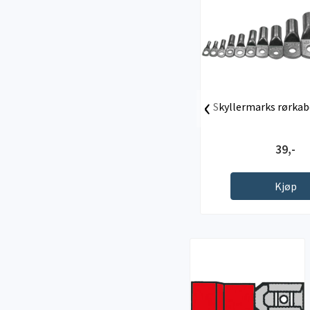
‹
Skyllermarks rørkab
39,-
Kjøp