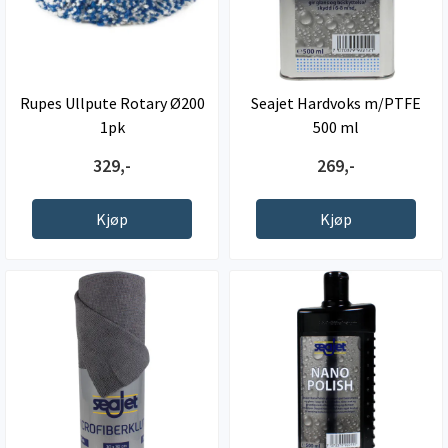
Rupes Ullpute Rotary Ø200
Seajet Hardvoks m/PTFE
1pk
500 ml
329,-
269,-
Kjøp
Kjøp