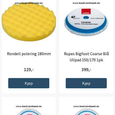
Rondell polering 180mm
Rupes Bigfoot Coarse Blå
Ullpad 150/170 1pk
129,-
399,-
Kjøp
Kjøp