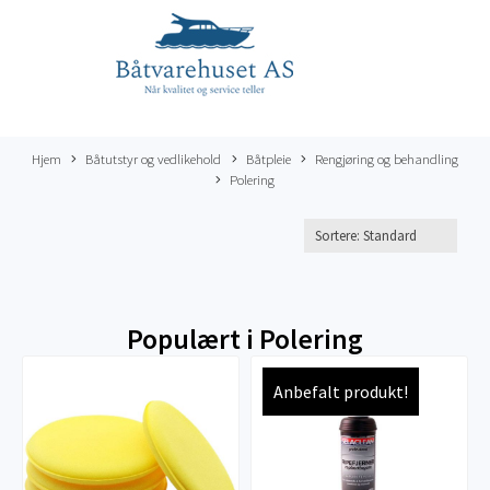
Hjem
Båtutstyr og vedlikehold
Båtpleie
Rengjøring og behandling
Polering
Populært i
Polering
Anbefalt produkt!