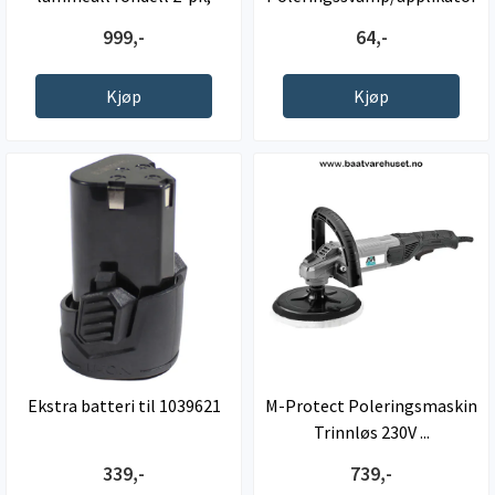
180mm
5 pk
999,-
64,-
Kjøp
Kjøp
Ekstra batteri til 1039621
M-Protect Poleringsmaskin
Trinnløs 230V ...
339,-
739,-