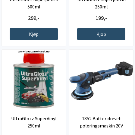
500ml
250ml
299,-
199,-
Kjøp
Kjøp
UltraGlozz SuperVinyl
1852 Batteridrevet
250ml
poleringsmaskin 20V