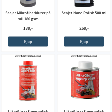
Seajet Mikrofiberkluter på
Seajet Nano Polish 500 ml
rull 180 gsm
139,-
269,-
Kjøp
Kjøp
UltraGlozz Superpolish
UltraGlozz Superpolish