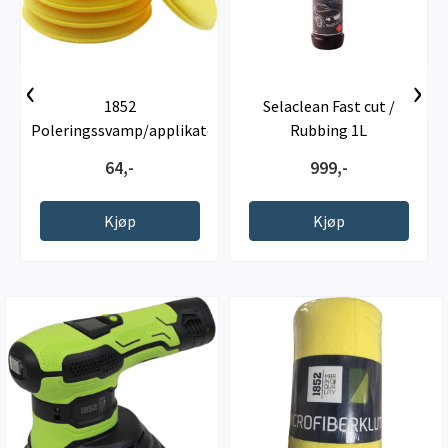
‹
›
1852
Selaclean Fast cut /
Poleringssvamp/applikator
Rubbing 1L
5 pk
64,-
999,-
Kjøp
Kjøp