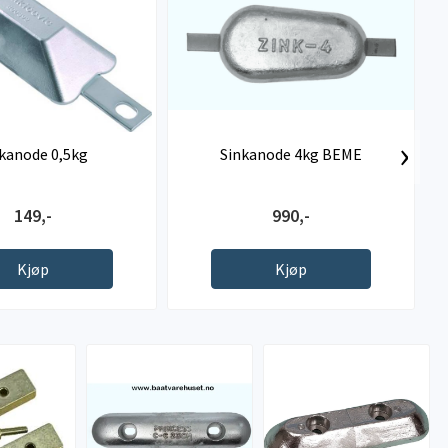
›
kanode 0,5kg
Sinkanode 4kg BEME
149,-
990,-
Kjøp
Kjøp