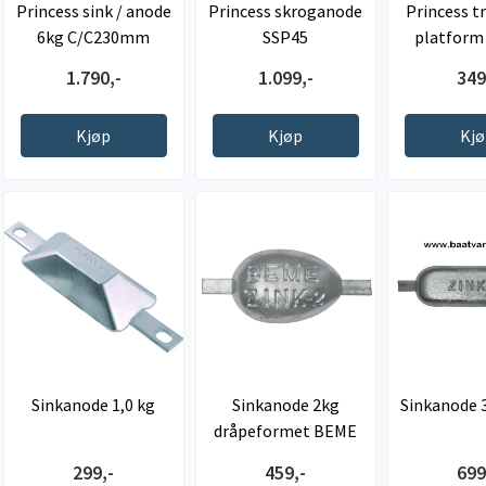
Princess sink / anode
Princess skroganode
Princess t
6kg C/C230mm
SSP45
platform 
lit
1.790,-
1.099,-
349
Kjøp
Kjøp
Kj
Sinkanode 1,0 kg
Sinkanode 2kg
Sinkanode
dråpeformet BEME
299,-
459,-
699