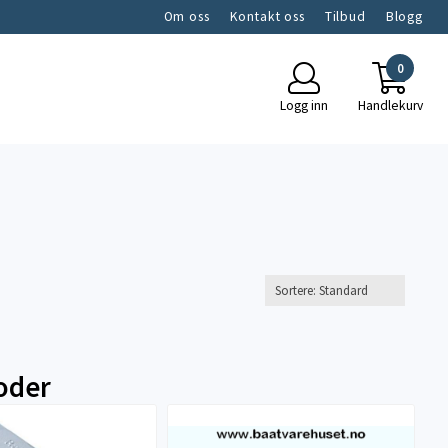
Om oss
Kontakt oss
Tilbud
Blogg
0
Logg inn
Handlekurv
oder