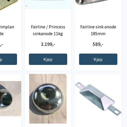
rimplan
Fairline / Princess
Fairline sink anode
de
sinkanode 11kg
185mm
,-
3.199,-
589,-
øp
Kjøp
Kjøp