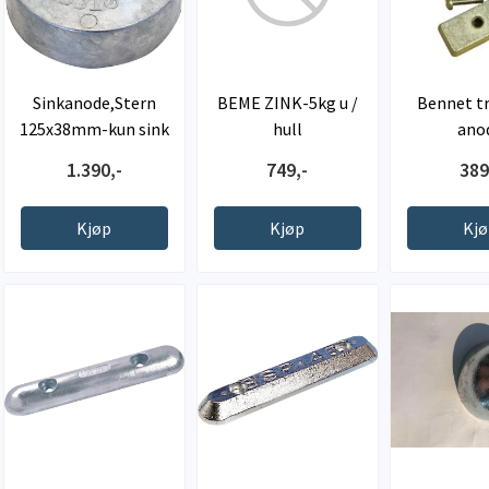
Sinkanode,Stern
BEME ZINK-5kg u /
Bennet t
125x38mm-kun sink
hull
ano
Azimut
1.390,-
749,-
389
Kjøp
Kjøp
Kj