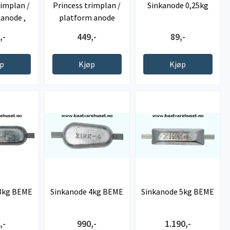
rimplan /
Princess trimplan /
Sinkanode 0,25kg
anode ,
platform anode
en
,-
449,-
89,-
øp
Kjøp
Kjøp
 3kg BEME
Sinkanode 4kg BEME
Sinkanode 5kg BEME
,-
990,-
1.190,-