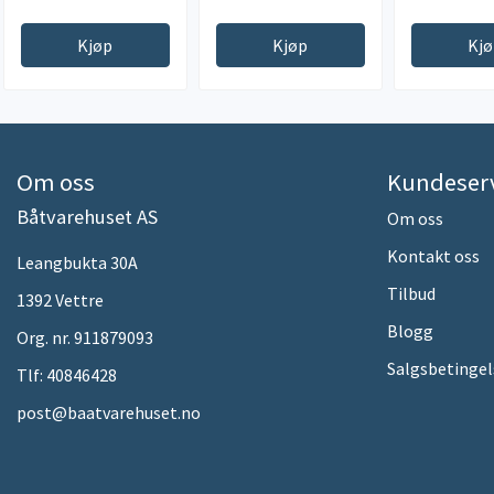
Kjøp
Kjøp
Kj
Om oss
Kundeser
Båtvarehuset AS
Om oss
Kontakt oss
Leangbukta 30A
Tilbud
1392 Vettre
Blogg
Org. nr. 911879093
Salgsbetingel
Tlf:
40846428
post@baatvarehuset.no