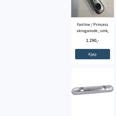
Fairline / Princess
skroganode , sink,
5kg ,C/C ...
1.290,-
Kjøp