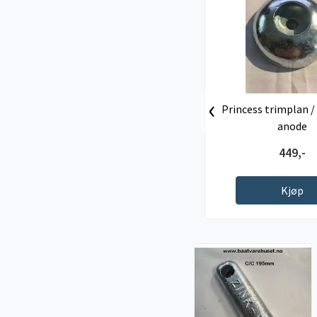
‹
Princess trimplan 
anode
449,-
Kjøp