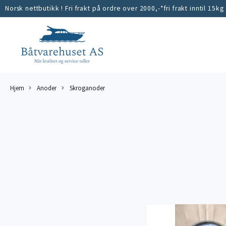
Norsk nettbutikk ! Fri frakt på ordre over 2000,-*fri frakt inntil 15kg
Hjem
Anoder
Skroganoder