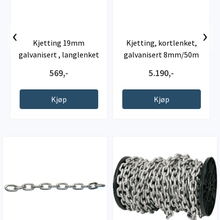
‹
›
Kjetting 19mm
Kjetting, kortlenket,
galvanisert , langlenket
galvanisert 8mm/50m
569,-
5.190,-
Kjøp
Kjøp