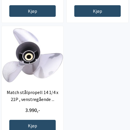
Kjøp
Kjøp
Match stålpropell 14 1/4 x
21P , venstregående ...
3.990,-
Kjøp