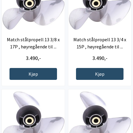
Match stålpropell 13 3/8 x
Match stålpropell 13 3/4 x
17P , høyregående til ...
15P , høyregående til ...
3.490,-
3.490,-
Kjøp
Kjøp