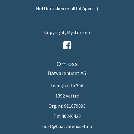
Nettbutikken er alltid åpen :-)
Copyright, Mystore.no
Om oss
Båtvarehuset AS
Leangbukta 30A
1392 Vettre
Org. nr. 911879093
Tlf:
40846428
post@baatvarehuset.no