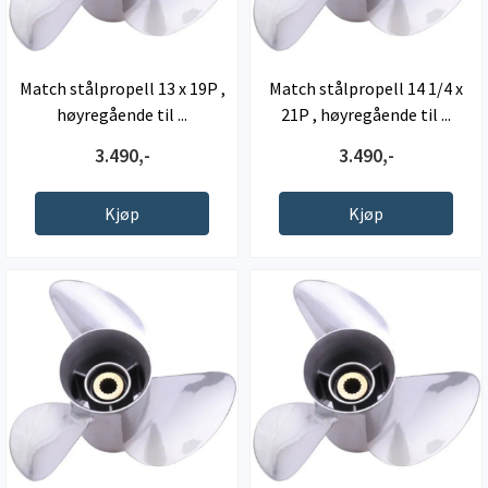
Match stålpropell 13 x 19P ,
Match stålpropell 14 1/4 x
høyregående til ...
21P , høyregående til ...
3.490,-
3.490,-
Kjøp
Kjøp