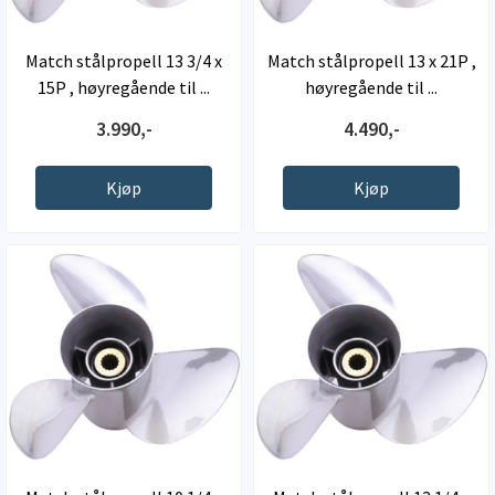
Match stålpropell 13 3/4 x
Match stålpropell 13 x 21P ,
15P , høyregående til ...
høyregående til ...
3.990,-
4.490,-
Kjøp
Kjøp