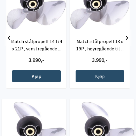
‹
›
Match stålpropell 14 1/4
Match stålpropell 13 x
x 21P , venstregående ...
19P , høyregående til ...
3.990,-
3.990,-
Kjøp
Kjøp