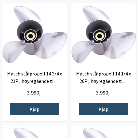
Match stålpropell 14 3/4 x
Match stålpropell 14 1/4 x
21P , høyregående til ...
26P , høyregående til ...
3.990,-
3.990,-
Kjøp
Kjøp