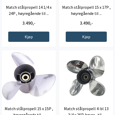
Match stålpropell 14 1/4 x
Match stålpropell 15 x 17P ,
24P , høyregående til ...
høyregående til ...
3.490,-
3.490,-
Kjøp
Kjøp
Match stålpropell 15 x 15P ,
Match stålpropell 4-bl 13
høyregående til ...
3/4 x 26P, høyre , til ...