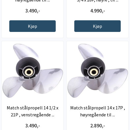
3.490,-
4.990,-
Kjøp
Kjøp
Match stålpropell 14 1/2 x
Match stålpropell 14 x 17P ,
21P , venstregående ...
høyregående til ...
3.490,-
2.890,-