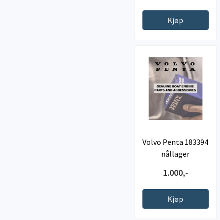
Kjøp
Volvo Penta 183394
nållager
1.000,-
Kjøp