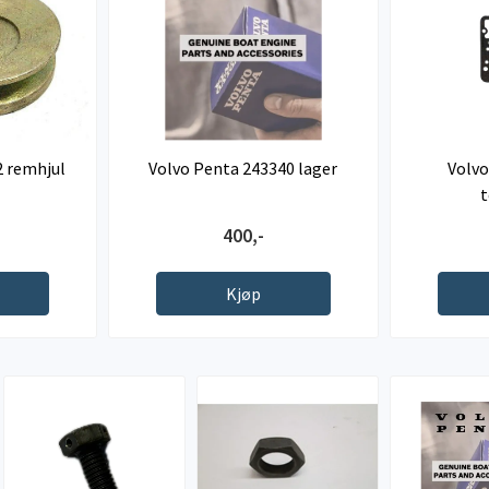
2 remhjul
Volvo Penta 243340 lager
Volvo
400,-
Kjøp