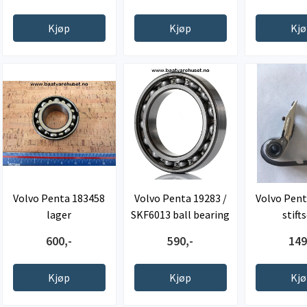
Kjøp
Kjøp
Kj
Volvo Penta 183458
Volvo Penta 19283 /
Volvo Pent
lager
SKF6013 ball bearing
stift
600,-
590,-
149
Kjøp
Kjøp
Kj