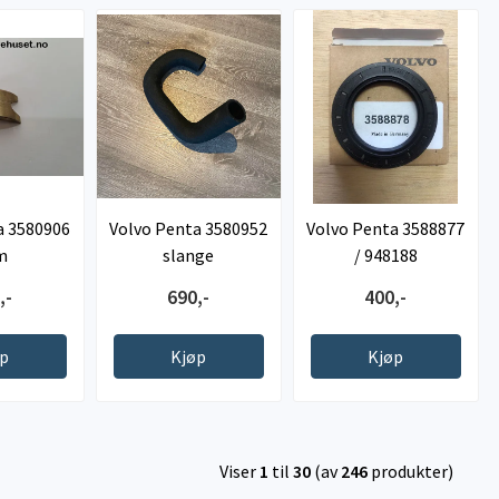
a 3580906
Volvo Penta 3580952
Volvo Penta 3588877
m
slange
/ 948188
tetningsring
,-
690,-
400,-
øp
Kjøp
Kjøp
Viser
1
til
30
(av
246
produkter)