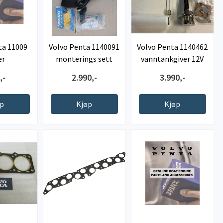
ta 11009
Volvo Penta 1140091
Volvo Penta 1140462
er
monterings sett
vanntankgiver 12V
,-
2.990,-
3.990,-
øp
Kjøp
Kjøp