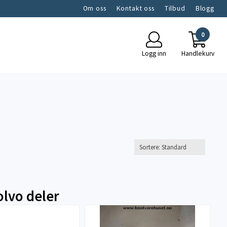
Om oss
Kontakt oss
Tilbud
Blogg
0
Logg inn
Handlekurv
olvo deler