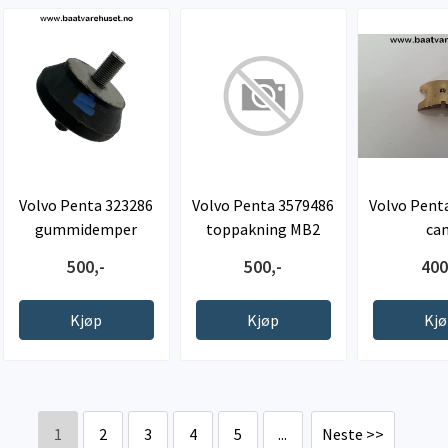
Volvo Penta 323286
Volvo Penta 3579486
Volvo Pent
gummidemper
toppakning MB2
ca
500,-
500,-
400
Kjøp
Kjøp
Kj
1
2
3
4
5
...
Neste >>