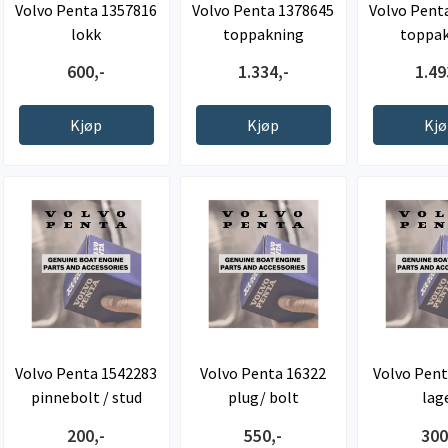
Volvo Penta 1357816
Volvo Penta 1378645
Volvo Pent
lokk
toppakning
toppa
600,-
1.334,-
1.49
Kjøp
Kjøp
Kj
Volvo Penta 1542283
Volvo Penta 16322
Volvo Pent
pinnebolt / stud
plug/ bolt
lag
200,-
550,-
300