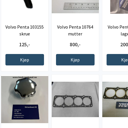
Volvo Penta 103155
Volvo Penta 10764
Volvo Pen
skrue
mutter
lag
125,-
800,-
200
Kjøp
Kjøp
Kj