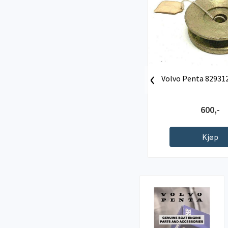
‹
Volvo Penta 82931
600,-
Kjøp