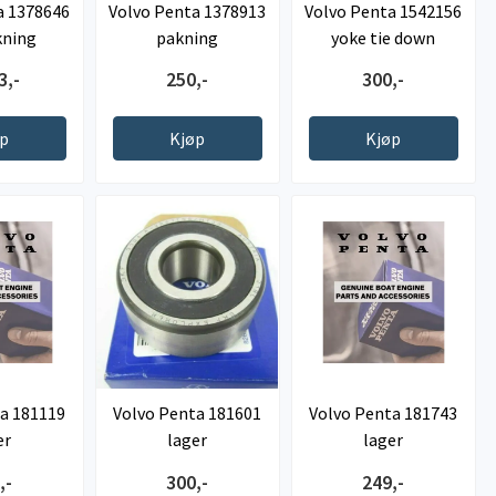
a 1378646
Volvo Penta 1378913
Volvo Penta 1542156
kning
pakning
yoke tie down
3,-
250,-
300,-
øp
Kjøp
Kjøp
a 181119
Volvo Penta 181601
Volvo Penta 181743
er
lager
lager
,-
300,-
249,-