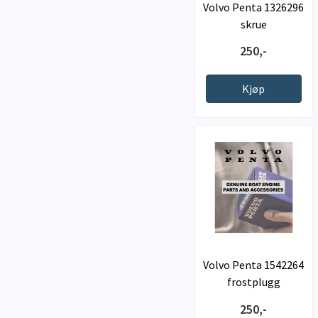
Volvo Penta 1326296
skrue
250,-
Kjøp
Volvo Penta 1542264
frostplugg
250,-