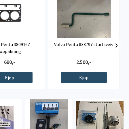
›
 Penta 3809167
Volvo Penta 833797 startsveiv
toppakning
690,-
2.500,-
Kjøp
Kjøp