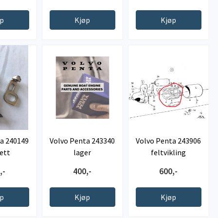
øp
Kjøp
Kjøp
a 240149
Volvo Penta 243340
Volvo Penta 243906
sett
lager
feltvikling
,-
400,-
600,-
øp
Kjøp
Kjøp